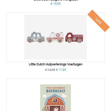
€ 19,95
sale
Little Dutch Hulpverlenings Voertuigen
€ 14,95
€ 11,95