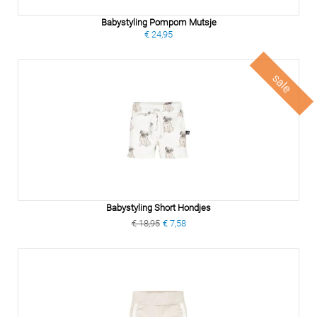
Babystyling Pompom Mutsje
€ 24,95
sale
Babystyling Short Hondjes
€ 18,95
€ 7,58