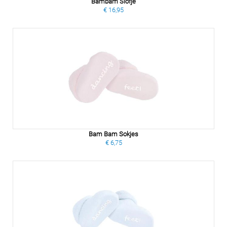
Bambam Slofje
€ 16,95
Bam Bam Sokjes
€ 6,75