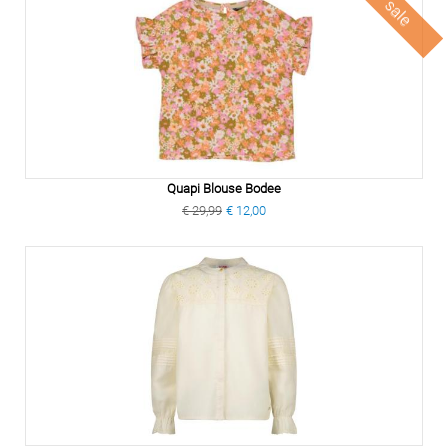
sale
Quapi Blouse Bodee
€ 29,99
€ 12,00