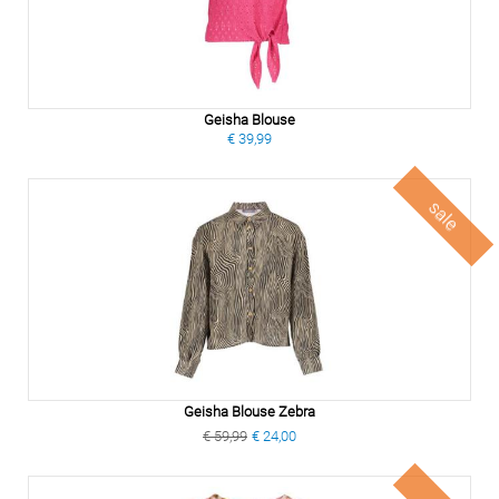
Geisha Blouse
€ 39,99
sale
Geisha Blouse Zebra
€ 59,99
€ 24,00