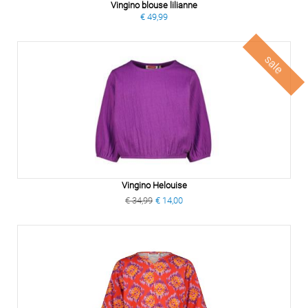
Vingino blouse lilianne
€ 49,99
sale
Vingino Helouise
€ 34,99
€ 14,00