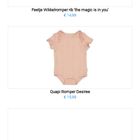
Feetje Wikkelromper rib 'the magic is in you'
€ 14,99
Quapi Romper Desiree
€ 15,99