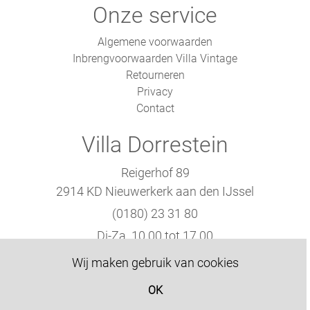
Onze service
Algemene voorwaarden
Inbrengvoorwaarden Villa Vintage
Retourneren
Privacy
Contact
Villa Dorrestein
Reigerhof 89
2914 KD Nieuwerkerk aan den IJssel
(0180) 23 31 80
Di-Za. 10.00 tot 17.00
Wij maken gebruik van cookies
KVK: 86969560
OK
BTW: NL864162479B01