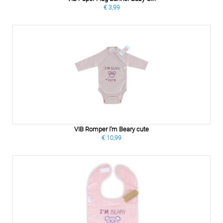
€ 3,99
VIB Romper I'm Beary cute
€ 10,99