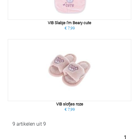
VIB Slabje I'm Beary cute
€ 7,99
VIB slofjes roze
€ 7,99
9 artikelen uit 9
1