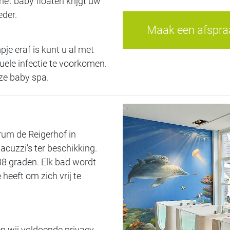
et baby floaten krijgt uw
eder.
Maak een afspraa
je eraf is kunt u al met
ele infectie te voorkomen.
nze baby spa.
trum de Reigerhof in
acuzzi’s ter beschikking.
38 graden. Elk bad wordt
heeft om zich vrij te
en wij voldoende privacy