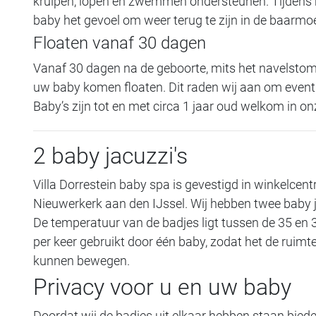
kruipen, lopen en zwemmen ondersteunen. Tijdens h
baby het gevoel om weer terug te zijn in de baarmo
Floaten vanaf 30 dagen
Vanaf 30 dagen na de geboorte, mits het navelstomp
uw baby komen floaten. Dit raden wij aan om eventu
Baby’s zijn tot en met circa 1 jaar oud welkom in o
2 baby jacuzzi's
Villa Dorrestein baby spa is gevestigd in winkelcen
Nieuwerkerk aan den IJssel. Wij hebben twee baby j
De temperatuur van de badjes ligt tussen de 35 en 
per keer gebruikt door één baby, zodat het de ruimte 
kunnen bewegen.
Privacy voor u en uw baby
Doordat wij de badjes uit elkaar hebben staan bied