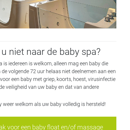
u niet naar de baby spa?
pa is iedereen is welkom, alleen mag een baby die
n de volgende 72 uur helaas niet deelnemen aan een
 voor een baby met griep, koorts, hoest, virusinfectie
r de veiligheid van uw baby en dat van andere
weer welkom als uw baby volledig is hersteld!
k voor een baby float en/of massage