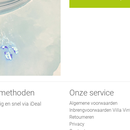
lmethoden
Onze service
Algemene voorwaarden
ig en snel via iDeal
Inbrengvoorwaarden Villa Vin
Retourneren
Privacy