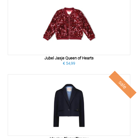
Jubel Jasje Queen of Hearts
€ 54,99
sale